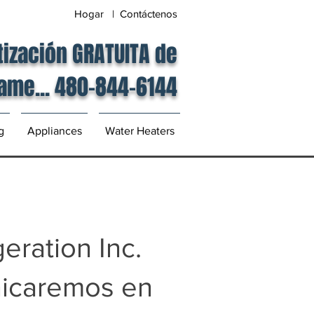
Hogar | Contáctenos
tización GRATUITA de
lame... 480-844-6144
g
Appliances
Water Heaters
eration Inc.
nicaremos en