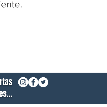
iente.
rtas
s...