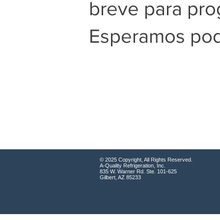
breve para pro
Esperamos pode
© 2025 Copyright, All Rights Reserved.
A-Quality Refrigeration, Inc.
835 W. Warner Rd. Ste. 101-625
Gilbert, AZ 85233