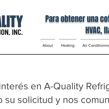
Para obtener una co
HVAC, l
About
Heating
Air Conditionin
interés en A-Quality Refrig
 su solicitud y nos comu