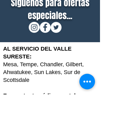
Síguenos para ofertas
especiales...
AL SERVICIO DEL VALLE
SURESTE:
Mesa, Tempe, Chandler, Gilbert,
Ahwatukee, Sun Lakes, Sur de
Scottsdale
Encuentra tu código postal:
85044, 85048, 85201, 85202, 85203,
85204, 85205, 85206, 85207, 85208,
85209, 85210, 85212, 85213, 85215,
85224, 85225, 8522 6, 85248, 85249,
85286, 85233, 85234, 85295, 85296,