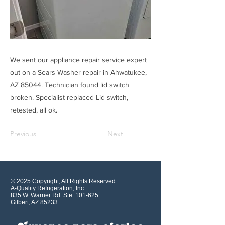
We sent our appliance repair service expert
out on a Sears Washer repair in Ahwatukee,
AZ 85044. Technician found lid switch
broken. Specialist replaced Lid switch,
retested, all ok.
Previous
Next
© 2025 Copyright, All Rights Reserved.
A-Quality Refrigeration, Inc.
835 W. Warner Rd. Ste. 101-625
Gilbert, AZ 85233